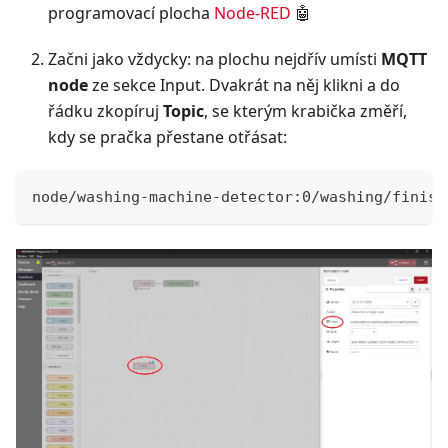
programovací plocha
Node-RED
🤖
Začni jako vždycky: na plochu nejdřív umísti
MQTT
node
ze sekce Input. Dvakrát na něj klikni a do
řádku zkopíruj
Topic
, se kterým krabička změří,
kdy se pračka přestane otřásat:
node/washing-machine-detector:0/washing/finish