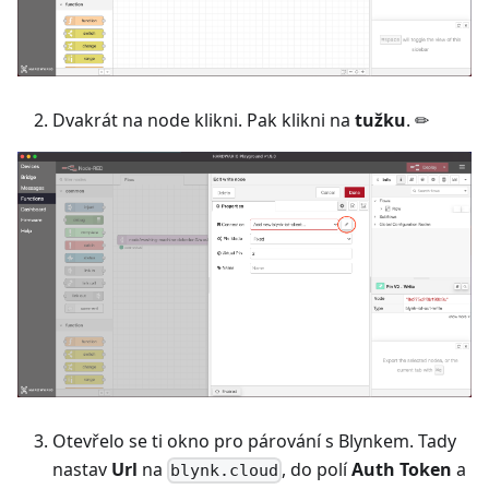
Dvakrát na node klikni. Pak klikni na
tužku
. ✏
Otevřelo se ti okno pro párování s Blynkem. Tady
nastav
Url
na
, do polí
Auth Token
a
blynk.cloud