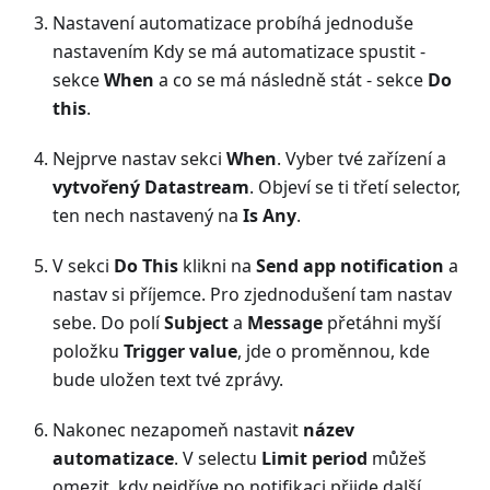
Nastavení automatizace probíhá jednoduše
nastavením Kdy se má automatizace spustit -
sekce
When
a co se má následně stát - sekce
Do
this
.
Nejprve nastav sekci
When
. Vyber tvé zařízení a
vytvořený Datastream
. Objeví se ti třetí selector,
ten nech nastavený na
Is Any
.
V sekci
Do This
klikni na
Send app notification
a
nastav si příjemce. Pro zjednodušení tam nastav
sebe. Do polí
Subject
a
Message
přetáhni myší
položku
Trigger value
, jde o proměnnou, kde
bude uložen text tvé zprávy.
Nakonec nezapomeň nastavit
název
automatizace
. V selectu
Limit period
můžeš
omezit, kdy nejdříve po notifikaci přijde další.