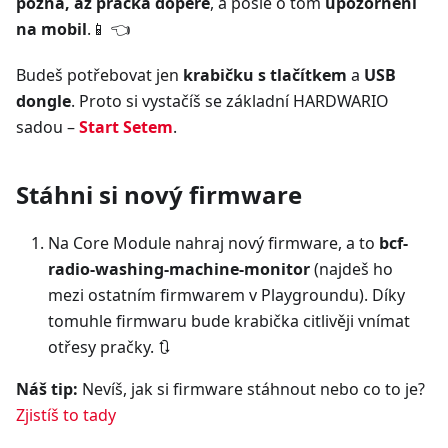
pozná, až pračka dopere
, a pošle o tom
upozornění
na mobil
.📱 👈
Budeš potřebovat jen
krabičku s tlačítkem
a
USB
dongle
. Proto si vystačíš se základní HARDWARIO
sadou –
Start Setem
.
Stáhni si nový firmware
Na Core Module nahraj nový firmware, a to
bcf-
radio-washing-machine-monitor
(najdeš ho
mezi ostatním firmwarem v Playgroundu). Díky
tomuhle firmwaru bude krabička citlivěji vnímat
otřesy pračky. 🔃
Náš tip:
Nevíš, jak si firmware stáhnout nebo co to je?
Zjistíš to tady