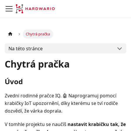
Chytrá pračka
Na této stránce
Chytrá pračka
Úvod
Zvedni rodinné pračce IQ. 🤖 Naprogramuj pomocí
krabičky IoT upozornění, díky kterému se tví rodiče
dozvědí, že várka doprala.
V tomhle projektu se naučíš
nastavit krabičku tak, že