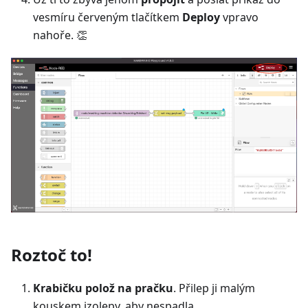
vesmíru červeným tlačítkem
Deploy
vpravo
nahoře. 👏
Roztoč to!
Krabičku polož na pračku
. Přilep ji malým
kouskem izolepy, aby nespadla.