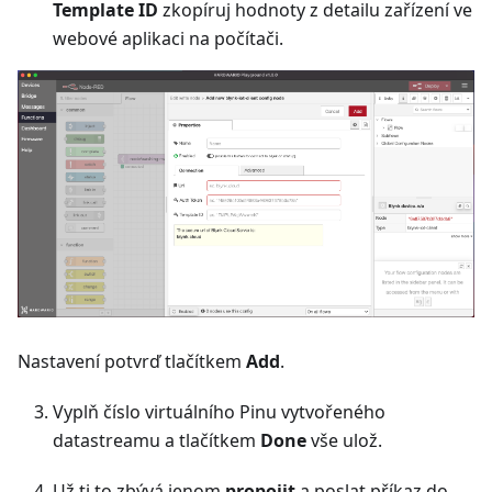
Template ID
zkopíruj hodnoty z detailu zařízení ve
webové aplikaci na počítači.
Nastavení potvrď tlačítkem
Add
.
Vyplň číslo virtuálního Pinu vytvořeného
datastreamu a tlačítkem
Done
vše ulož.
Už ti to zbývá jenom
propojit
a poslat příkaz do