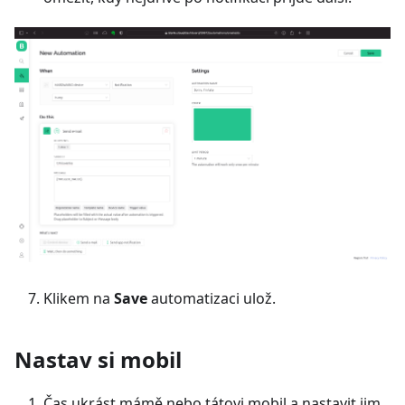
Klikem na
Save
automatizaci ulož.
Nastav si mobil
Čas ukrást mámě nebo tátovi mobil a nastavit jim