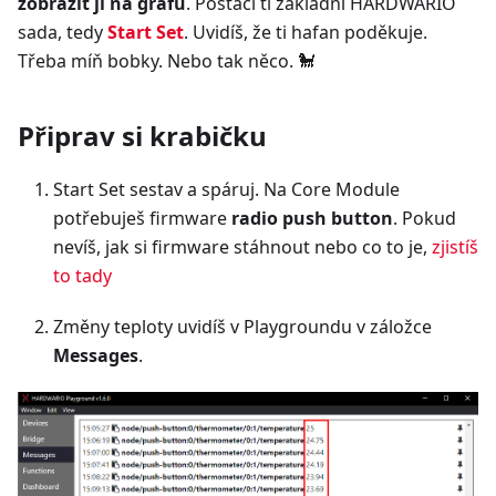
zobrazit ji na grafu
. Postačí ti základní HARDWARIO
sada, tedy
Start Set
. Uvidíš, že ti hafan poděkuje.
Třeba míň bobky. Nebo tak něco. 🐩
Připrav si krabičku
Start Set sestav a spáruj. Na Core Module
potřebuješ firmware
radio push button
. Pokud
nevíš, jak si firmware stáhnout nebo co to je,
zjistíš
to tady
Změny teploty uvidíš v Playgroundu v záložce
Messages
.