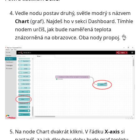
Vedle nodu postav druhý, světle modrý s názvem
Chart
(graf). Najdeš ho v sekci Dashboard. Tímhle
nodem určíš, jak bude naměřená teplota
znázorněná na obrazovce. Oba nody propoj. 👌
Na node Chart dvakrát klikni. V řádku
X-axis
si
nastavíš, za jak dlouhou dobu bude graf teplotu