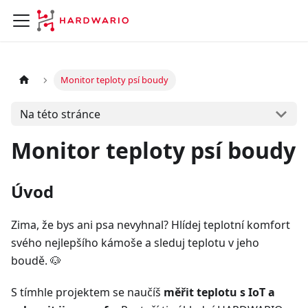
Monitor teploty psí boudy
Na této stránce
Monitor teploty psí boudy
Úvod
Zima, že bys ani psa nevyhnal? Hlídej teplotní komfort
svého nejlepšího kámoše a sleduj teplotu v jeho
boudě. 🐶
S tímhle projektem se naučíš
měřit teplotu s IoT a