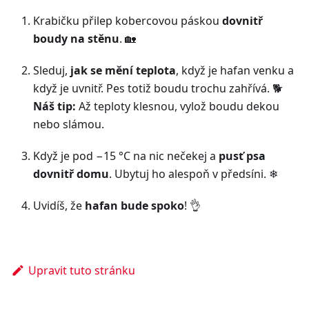
Krabičku přilep kobercovou páskou
dovnitř
boudy na stěnu
. 🏡
Sleduj,
jak se mění teplota
, když je hafan venku a
když je uvnitř. Pes totiž boudu trochu zahřívá. 🐕
Náš tip:
Až teploty klesnou, vylož boudu dekou
nebo slámou.
Když je pod −15 °C na nic nečekej a
pusť psa
dovnitř domu
. Ubytuj ho alespoň v předsíni. ❄
Uvidíš, že
hafan bude spoko
! 👌
Upravit tuto stránku