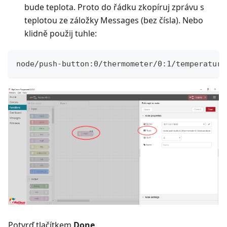
bude teplota. Proto do řádku zkopíruj zprávu s
teplotou ze záložky Messages (bez čísla). Nebo
klidně použij tuhle:
node/push-button:0/thermometer/0:1/temperature
Potvrď tlačítkem
Done
.