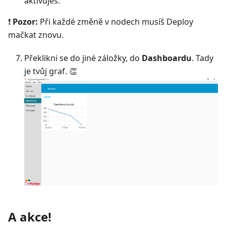
aktivuješ.
❗
Pozor:
Při každé změně v nodech musíš Deploy
mačkat znovu.
Překlikni se do jiné záložky, do
Dashboardu
. Tady
je tvůj graf. 👏
A akce!