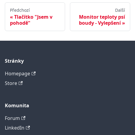
Předchozí
Další
Tlačítko "Jsem v
Monitor teploty psí
pohodě"
boudy - Vylepšení
Stránky
Homepage
Store
Komunita
Forum
LinkedIn