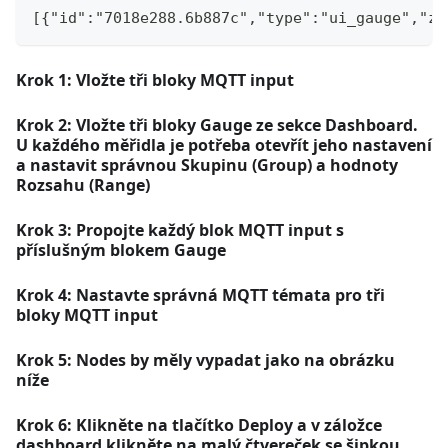
[{"id":"7018e288.6b887c","type":"ui_gauge","z"
Krok 1: Vložte tři bloky MQTT input
Krok 2: Vložte tři bloky Gauge ze sekce Dashboard.
U každého měřidla je potřeba otevřít jeho nastavení
a nastavit správnou Skupinu (Group) a hodnoty
Rozsahu (Range)
Krok 3: Propojte každý blok MQTT input s
příslušným blokem Gauge
Krok 4: Nastavte správná MQTT témata pro tři
bloky MQTT input
Krok 5: Nodes by měly vypadat jako na obrázku
níže
Krok 6: Klikněte na tlačítko Deploy a v záložce
dashboard klikněte na malý čtvereček se šipkou,