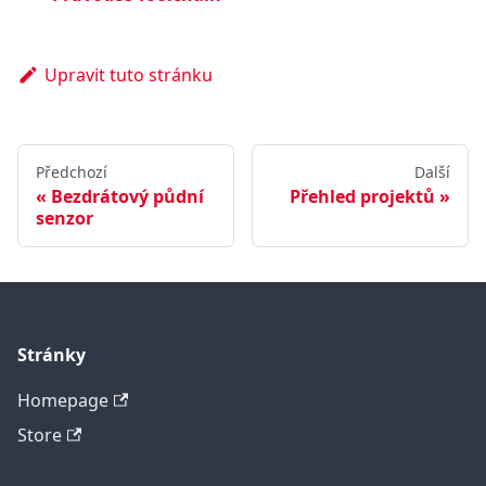
Upravit tuto stránku
Předchozí
Další
Bezdrátový půdní
Přehled projektů
senzor
Stránky
Homepage
Store