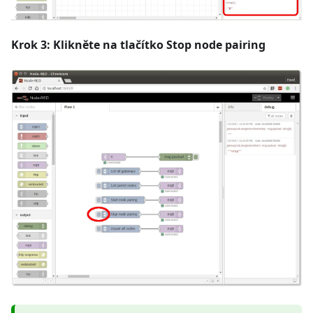
Krok 3: Klikněte na tlačítko Stop node pairing