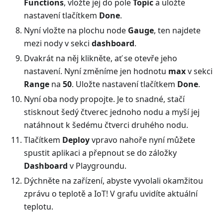
Functions
, vložte jej do pole
Topic
a uložte
nastavení tlačítkem
Done
.
Nyní vložte na plochu node
Gauge
, ten najdete
mezi nody v sekci
dashboard
.
Dvakrát na něj klikněte, ať se otevře jeho
nastavení. Nyní změníme jen hodnotu
max
v sekci
Range
na
50
. Uložte nastavení tlačítkem
Done
.
Nyní oba nody propojte. Je to snadné, stačí
stisknout šedý čtverec jednoho nodu a myší jej
natáhnout k šedému čtverci druhého nodu.
Tlačítkem
Deploy
vpravo nahoře nyní můžete
spustit aplikaci a přepnout se do záložky
Dashboard
v Playgroundu.
Dýchněte na zařízení, abyste vyvolali okamžitou
zprávu o teplotě a IoT! V grafu uvidíte aktuální
teplotu.