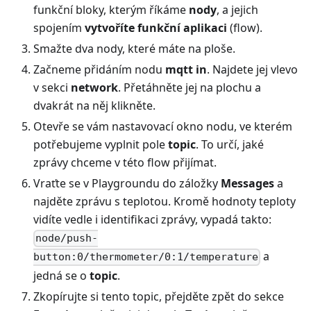
funkční bloky, kterým říkáme
nody
, a jejich
spojením
vytvoříte funkční aplikaci
(flow).
Smažte dva nody, které máte na ploše.
Začneme přidáním nodu
mqtt in
. Najdete jej vlevo
v sekci
network
. Přetáhněte jej na plochu a
dvakrát na něj klikněte.
Otevře se vám nastavovací okno nodu, ve kterém
potřebujeme vyplnit pole
topic
. To určí, jaké
zprávy chceme v této flow přijímat.
Vraťte se v Playgroundu do záložky
Messages
a
najděte zprávu s teplotou. Kromě hodnoty teploty
vidíte vedle i identifikaci zprávy, vypadá takto:
node/push-
a
button:0/thermometer/0:1/temperature
jedná se o
topic
.
Zkopírujte si tento topic, přejděte zpět do sekce