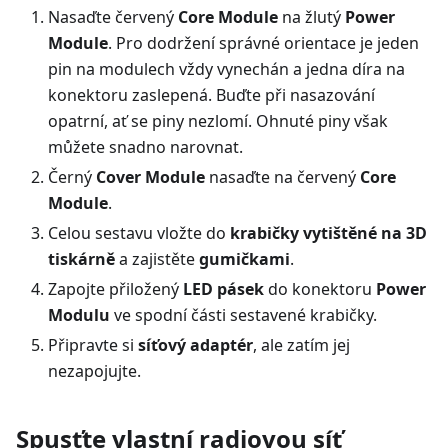
Nasaďte červený
Core Module
na žlutý
Power
Module
. Pro dodržení správné orientace je jeden
pin na modulech vždy vynechán a jedna díra na
konektoru zaslepená. Buďte při nasazování
opatrní, ať se piny nezlomí. Ohnuté piny však
můžete snadno narovnat.
Černý
Cover Module
nasaďte na červený
Core
Module
.
Celou sestavu vložte do
krabičky vytištěné na 3D
tiskárně
a zajistěte
gumičkami
.
Zapojte přiložený
LED pásek
do konektoru
Power
Modulu
ve spodní části sestavené krabičky.
Připravte si
síťový adaptér
, ale zatím jej
nezapojujte.
Spusťte vlastní radiovou síť