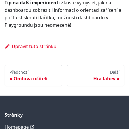
Tip na další experiment:
Zkuste vymyslet, jak na
dashboardu zobrazit i informaci o orientaci zařízení a
počtu stisknutí tlačítka, možnosti dashboardu v
Playgroundu jsou neomezené!
Upravit tuto stránku
Předchozí
Další
Omluva učiteli
Hra lahev
Stránky
Homepage