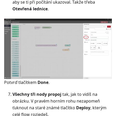
aby se ti při počítání ukazoval. Takže třeba
Otevřená lednice
.
Potvrď tlačítkem
Done
.
Všechny tři nody propoj
tak, jak to vidíš na
obrázku. V pravém horním rohu nezapomeň
ťuknout na staré známé tlačítko
Deploy
, kterým
celé flow rozjedeš.