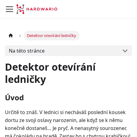
Detektor otevírání ledničky
Na této stránce
Detektor otevírání
ledničky
Úvod
Určitě to znáš. V lednici si necháváš poslední kousek
dortu ze svojí oslavy narozenin, ale když se k němu
konečně dostaneš… Je pryč. A nenasytný sourozenec
má čokoládu na bradě. Zastav ho s chytrou krabičkou!