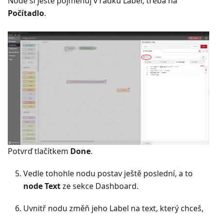
Node si ještě pojmenuj v řádku Label, třeba na
Počítadlo
.
Potvrď tlačítkem
Done
.
Vedle tohohle nodu postav ještě poslední, a to
node Text
ze sekce Dashboard.
Uvnitř nodu změň jeho Label na text, který chceš,