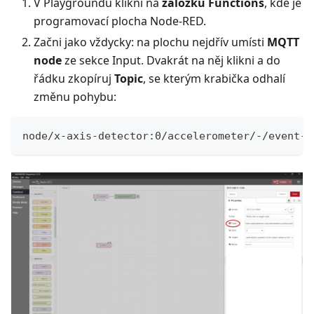
V Playgroundu klikni na
záložku Functions
, kde je
programovací plocha Node-RED.
Začni jako vždycky: na plochu nejdřív umísti
MQTT
node
ze sekce Input. Dvakrát na něj klikni a do
řádku zkopíruj
Topic
, se kterým krabička odhalí
změnu pohybu:
node/x-axis-detector:0/accelerometer/-/event-c