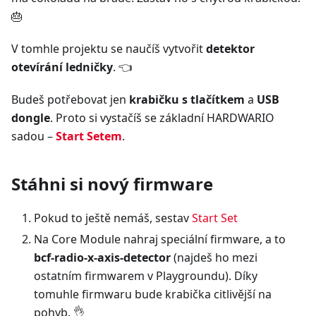
🎂
V tomhle projektu se naučíš vytvořit
detektor
otevírání ledničky
. 👈
Budeš potřebovat jen
krabičku s tlačítkem
a
USB
dongle
. Proto si vystačíš se základní HARDWARIO
sadou –
Start Setem
.
Stáhni si nový firmware
Pokud to ještě nemáš, sestav
Start Set
Na Core Module nahraj speciální firmware, a to
bcf-radio-x-axis-detector
(najdeš ho mezi
ostatním firmwarem v Playgroundu). Díky
tomuhle firmwaru bude krabička citlivější na
pohyb. 👌