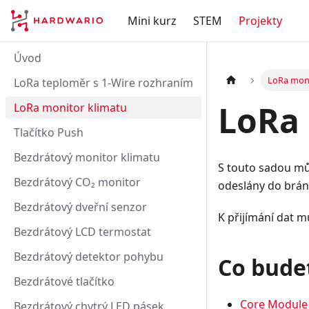
Mini kurz
STEM
Projekty
Úvod
LoRa moni
LoRa teploměr s 1-Wire rozhraním
LoRa 
LoRa monitor klimatu
Tlačítko Push
Bezdrátový monitor klimatu
S touto sadou m
Bezdrátový CO₂ monitor
odeslány do brán
Bezdrátový dveřní senzor
K přijímání dat 
Bezdrátový LCD termostat
Bezdrátový detektor pohybu
Co bude
Bezdrátové tlačítko
Core Module
Bezdrátový chytrý LED pásek