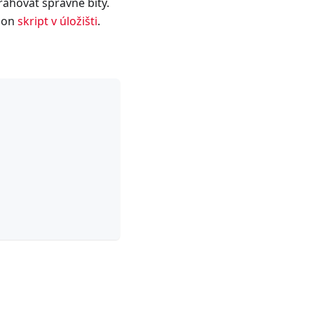
rahovat správné bity.
hon
skript v úložišti
.