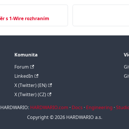
ěr s 1-Wire rozhraním
Komunita
Ví
Forum
Gi
LinkedIn
Gi
X (Twitter) (EN)
X (Twitter) (CZ)
y HARDWARIO:
HARDWARIO.com
·
Docs
·
Engineering
·
Studi
Copyright © 2026 HARDWARIO a.s.