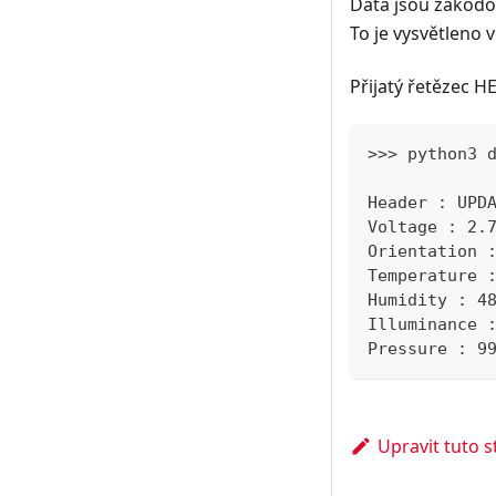
Data jsou zakódov
To je vysvětleno
Přijatý řetězec 
>>> python3 
Header : UPD
Voltage : 2.
Orientation 
Temperature 
Humidity : 4
Illuminance 
Pressure : 9
Upravit tuto 