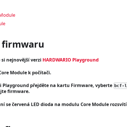
 Module
ule
 firmwaru
 si nejnovější verzi
HARDWARIO Playground
 Core Module k počítači.
ci Playground přejděte na kartu
Firmware
, vyberte
bcf-
jte firmware.
ání se červená LED dioda na modulu Core Module rozsvítí