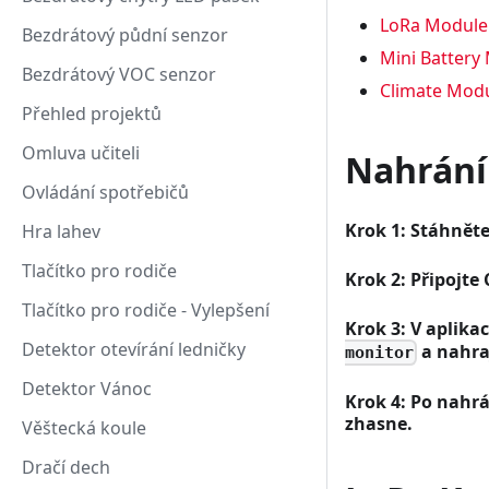
LoRa Module
Bezdrátový půdní senzor
Mini Battery
Bezdrátový VOC senzor
Climate Mod
Přehled projektů
Omluva učiteli
Nahrání
Ovládání spotřebičů
Krok 1: Stáhněte
Hra lahev
Tlačítko pro rodiče
Krok 2: Připojte
Tlačítko pro rodiče - Vylepšení
Krok 3: V aplika
Detektor otevírání ledničky
a nahra
monitor
Detektor Vánoc
Krok 4: Po nahr
zhasne.
Věštecká koule
Dračí dech