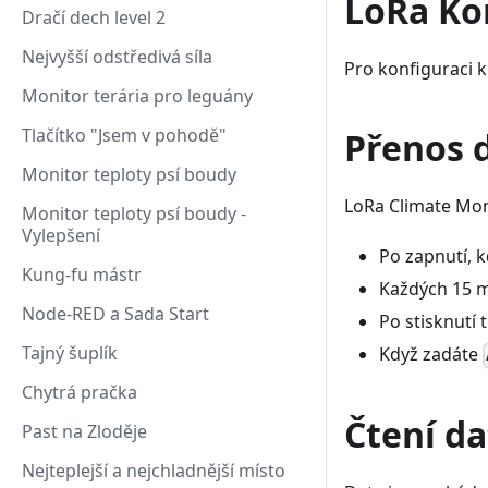
LoRa Ko
Dračí dech level 2
Nejvyšší odstředivá síla
Pro konfiguraci 
Monitor terária pro leguány
Tlačítko "Jsem v pohodě"
Přenos 
Monitor teploty psí boudy
LoRa Climate Mon
Monitor teploty psí boudy -
Vylepšení
Po zapnutí, k
Kung-fu mástr
Každých 15 m
Node-RED a Sada Start
Po stisknutí t
Tajný šuplík
Když zadáte
Chytrá pračka
Čtení da
Past na Zloděje
Nejteplejší a nejchladnější místo