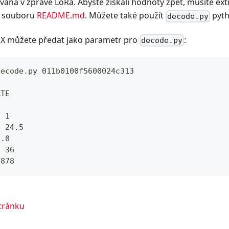
ána v zprávě LoRa. Abyste získali hodnoty zpět, musíte ext
 v souboru
README.md
. Můžete také použít
pyt
decode.py
HEX můžete předat jako parametr pro
:
decode.py
decode.py 011b0100f5600024c313
ATE
7
: 1
: 24.5
8.0
: 36
9878
stránku