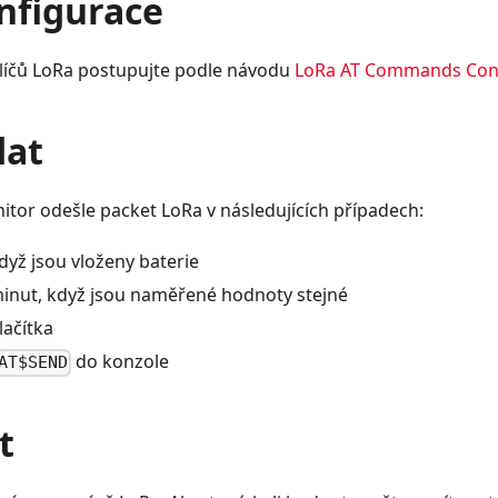
nfigurace
klíčů LoRa postupujte podle návodu
LoRa AT Commands Conf
dat
itor odešle packet LoRa v následujících případech:
dyž jsou vloženy baterie
inut, když jsou naměřené hodnoty stejné
lačítka
do konzole
AT$SEND
t