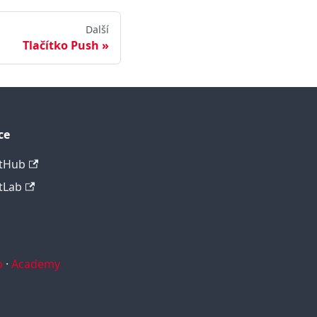
Další
Tlačítko Push
ce
tHub
tLab
o
·
Academy