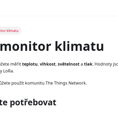
tor klimatu
monitor klimatu
ůžete měřit
teplotu
,
vlhkost
,
světelnost
a
tlak
. Hodnoty js
y LoRa.
můžete použít komunitu The Things Network.
te potřebovat