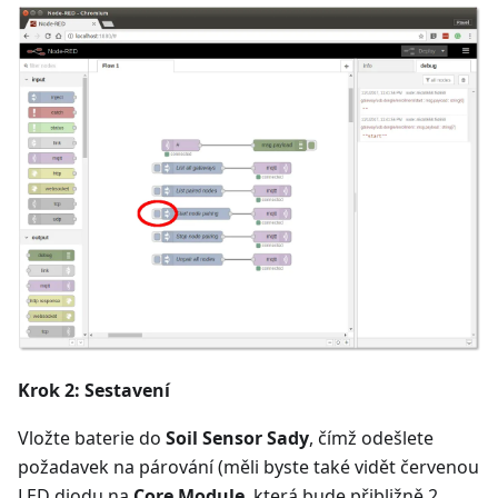
Krok 2: Sestavení
Vložte baterie do
Soil Sensor Sady
, čímž odešlete
požadavek na párování (měli byste také vidět červenou
LED diodu na
Core Module
, která bude přibližně 2