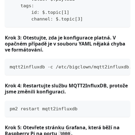
    tags:
        id: $.topic[1]
        channel: $.topic[3]
Krok 3: Otestujte, zda je konfigurace platná. V
opačném případě je v souboru YAML nějaká chyba
ve formátování.
mqtt2influxdb -c /etc/bigclown/mqtt2influxdb.y
Krok 4: Restartujte službu MQTT2InfluxDB, protože
jsme změnili konfiguraci.
pm2 restart mqtt2influxdb
Krok 5: Otevřete stránku
Grafana
, která běží na
Raspberry Pi
na portu
.
3000