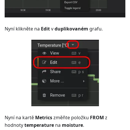
Nyní klikněte na
Edit
v
duplikovaném
grafu.
Nyní na kartě
Metrics
změňte položku
FROM
z
hodnoty
temperature
na
moisture
.