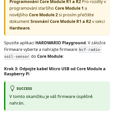
Programování Core Module R1 a R2
Pro rozdíly v
programování staršího
Core Module 1
a
novějšího
Core Module 2
si prosím přečtěte
dokument
Srovnání Core Module R1 a R2
v sekci
Hardware
.
Spusťte aplikaci
HARDWARIO Playground
. V záložce
Firmware vyberte a nahrajte firmware
bcf-radio-
do
Core Module
:
soil-sensor
Krok 3: Odpojte kabel Micro USB od
Core Module
a
Raspberry Pi
SUCCESS
V tomto okamžiku je váš firmware úspěšně
nahrán.