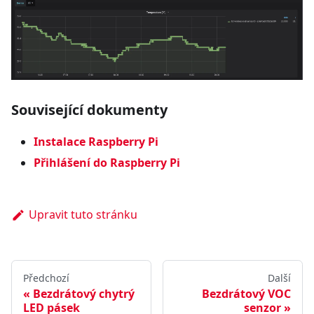
Související dokumenty
Instalace Raspberry Pi
Přihlášení do Raspberry Pi
Upravit tuto stránku
Předchozí
Další
Bezdrátový chytrý
Bezdrátový VOC
LED pásek
senzor