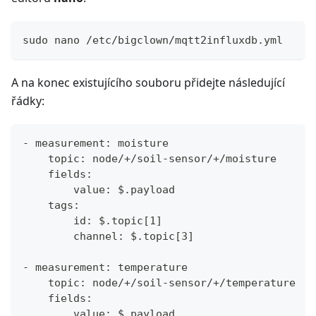
sudo nano /etc/bigclown/mqtt2influxdb.yml
A na konec existujícího souboru přidejte následující
řádky:
- measurement: moisture
    topic: node/+/soil-sensor/+/moisture
    fields:
        value: $.payload
    tags:
        id: $.topic[1]
        channel: $.topic[3]
- measurement: temperature
    topic: node/+/soil-sensor/+/temperature
    fields:
        value: $.payload