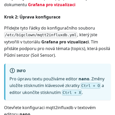
dokumentu
Grafana pro vizualizaci
Krok 2: Úprava konfigurace
Přidejte tyto řádky do konfiguračního souboru
, který jste
/etc/bigclown/mqtt2influxdb.yml
vytvořili v tutoriálu
Grafana pro vizualizaci
. Tím
přidáte podporu pro nová témata (topics), která posílá
Půdní senzor (Soil Sensor).
INFO
Pro úpravu textu používáme editor
nano
. Změny
uložíte stisknutím klávesové zkratky
a
Ctrl + O
editor ukončíte stisknutím
.
Ctrl + X
Otevřete konfiguraci mqtt2influxdb v textovém
editoru
nano
.