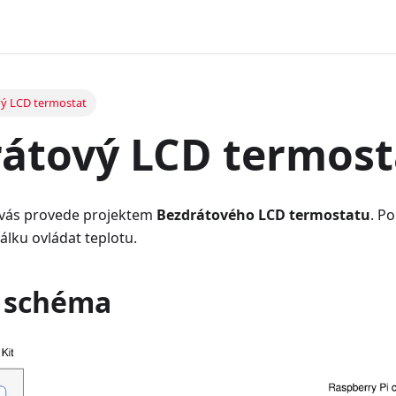
ý LCD termostat
átový LCD termost
vás provede projektem
Bezdrátového LCD termostatu
. P
lku ovládat teplotu.
 schéma