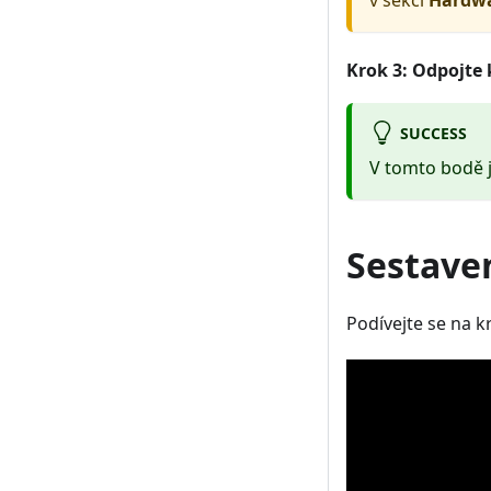
Krok 3: Odpojte
SUCCESS
V tomto bodě 
Sestave
Podívejte se na 