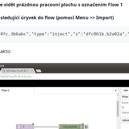
ste vidět prázdnou pracovní plochu s označením
Flow 1
ásledující úryvek do flow (pomocí Menu >> Import)
04fc.3b6abc","type":"inject","z":"dfc861b.b2a02a",
takto: