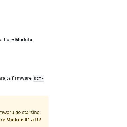
do
Core Modulu
.
hrajte firmware
bcf-
rmwaru do staršího
ore Module R1 a R2