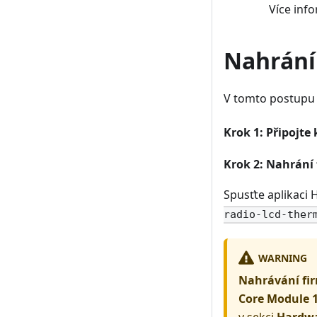
Více inf
Nahrání
V tomto postupu
Krok 1: Připojte
Krok 2: Nahrání
Spusťte aplikaci
radio-lcd-ther
WARNING
Nahrávání fi
Core Module 
v sekci
Hardw