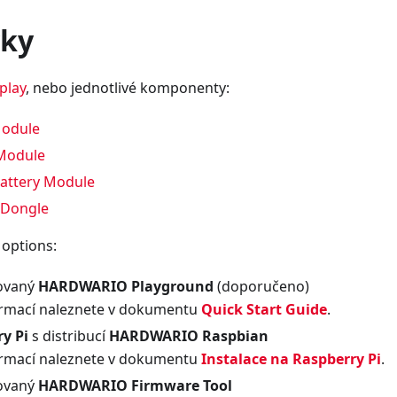
vky
play
, nebo jednotlivé komponenty:
odule
Module
Battery Module
 Dongle
 options:
lovaný
HARDWARIO Playground
(doporučeno)
ormací naleznete v dokumentu
Quick Start Guide
.
y Pi
s distribucí
HARDWARIO Raspbian
ormací naleznete v dokumentu
Instalace na Raspberry Pi
.
lovaný
HARDWARIO Firmware Tool