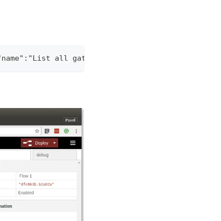
"name":"List all gateways","topic":"gateway/all/in