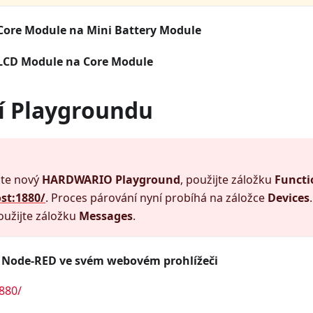
Core Module
na
Mini Battery Module
LCD Module
na
Core Module
í Playgroundu
áte nový
HARDWARIO Playground
, použijte záložku
Functi
ost:1880/
. Proces párování nyní probíhá na záložce
Devices
užijte záložku
Messages
.
e
Node-RED
ve svém webovém prohlížeči
1880/