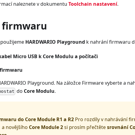
ormací naleznete v dokumentu
Toolchain nastavení
.
 firmwaru
 použijeme
HARDWARIO Playground
k nahrání firmwaru 
 kabel Micro USB k Core Modulu a počítači
 firmwaru
 HARDWARIO Playground. Na záložce Firmware vyberte a na
do
Core Modulu
.
mostat
rmwaru do Core Module R1 a R2
Pro rozdíly v nahrávání fi
1
a novějšího
Core Module 2
si prosím přečtěte
srovnání C
are
.