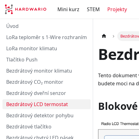
Mini kurz
STEM
Projekty
Úvod
Bezdrátov
LoRa teploměr s 1-Wire rozhraním
Bezdr
LoRa monitor klimatu
Tlačítko Push
Bezdrátový monitor klimatu
Tento dokument 
Bezdrátový CO₂ monitor
budete moci na dá
Bezdrátový dveřní senzor
Blokové
Bezdrátový LCD termostat
Bezdrátový detektor pohybu
Bezdrátové tlačítko
Bezdrátový chytrý LED pásek