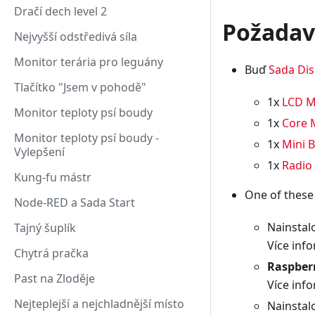
Dračí dech level 2
Požada
Nejvyšší odstředivá síla
Monitor terária pro leguány
Buď
Sada Dis
Tlačítko "Jsem v pohodě"
1x
LCD M
Monitor teploty psí boudy
1x
Core 
Monitor teploty psí boudy -
1x
Mini 
Vylepšení
1x
Radio
Kung-fu mástr
One of these
Node-RED a Sada Start
Nainsta
Tajný šuplík
Více inf
Chytrá pračka
Raspberr
Past na Zloděje
Více inf
Nejteplejší a nejchladnější místo
Nainsta