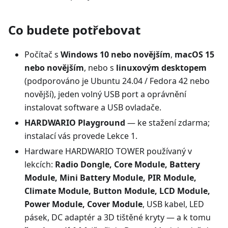
Co budete potřebovat
Počítač s
Windows 10 nebo novějším
,
macOS 15
nebo novějším
, nebo s
linuxovým desktopem
(podporováno je Ubuntu 24.04 / Fedora 42 nebo
novější), jeden volný USB port a oprávnění
instalovat software a USB ovladače.
HARDWARIO Playground
— ke stažení zdarma;
instalací vás provede Lekce 1.
Hardware HARDWARIO TOWER používaný v
lekcích:
Radio Dongle, Core Module, Battery
Module, Mini Battery Module, PIR Module,
Climate Module, Button Module, LCD Module,
Power Module, Cover Module
, USB kabel, LED
pásek, DC adaptér a 3D tištěné kryty — a k tomu