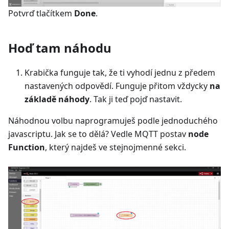
Potvrď tlačítkem
Done
.
Hoď tam náhodu
Krabička funguje tak, že ti vyhodí jednu z předem
nastavených odpovědí. Funguje přitom vždycky
na
základě náhody
. Tak ji teď pojď nastavit.
Náhodnou volbu naprogramuješ podle jednoduchého
javascriptu. Jak se to dělá? Vedle MQTT postav
node
Function
, který najdeš ve stejnojmenné sekci.