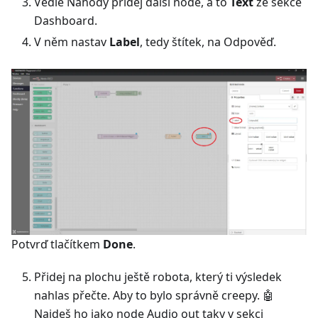
Vedle Náhody přidej další node, a to
Text
ze sekce
Dashboard.
V něm nastav
Label
, tedy štítek, na Odpověď.
Potvrď tlačítkem
Done
.
Přidej na plochu ještě robota, který ti výsledek
nahlas přečte. Aby to bylo správně creepy. 🤖
Najdeš ho jako node Audio out taky v sekci