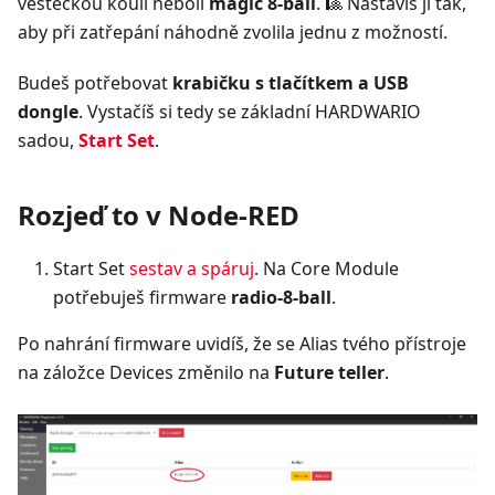
věšteckou kouli neboli
magic 8-ball
. ️🎱 Nastavíš ji tak,
aby při zatřepání náhodně zvolila jednu z možností.
Budeš potřebovat
krabičku s tlačítkem a USB
dongle
. Vystačíš si tedy se základní HARDWARIO
sadou,
Start Set
.
Rozjeď to v Node-RED
Start Set
sestav a spáruj
. Na Core Module
potřebuješ firmware
radio-8-ball
.
Po nahrání firmware uvidíš, že se Alias tvého přístroje
na záložce Devices změnilo na
Future teller
.