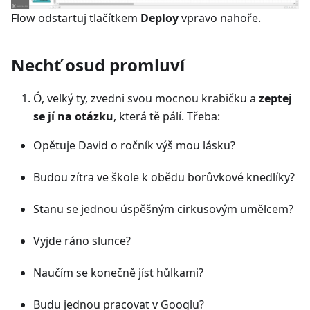
Flow odstartuj tlačítkem
Deploy
vpravo nahoře.
Nechť osud promluví
Ó, velký ty, zvedni svou mocnou krabičku a
zeptej
se jí na otázku
, která tě pálí. Třeba:
Opětuje David o ročník výš mou lásku?
Budou zítra ve škole k obědu borůvkové knedlíky?
Stanu se jednou úspěšným cirkusovým umělcem?
Vyjde ráno slunce?
Naučím se konečně jíst hůlkami?
Budu jednou pracovat v Googlu?