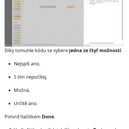
Díky tomuhle kódu se vybere
jedna ze čtyř možností
:
Nejspíš ano,
S tím nepočítej,
Možná,
Určitě ano.
Potvrď tlačítkem
Done
.