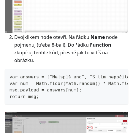
Dvojklikem node otevři. Na řádku
Name
node
pojmenuj (třeba 8-ball). Do řádku
Function
zkopíruj tenhle kód, přesně jak to vidíš na
obrázku.
var answers = ["Nejspíš ano", "S tím nepočítej
var num = Math.floor(Math.random() * Math.floo
msg.payload = answers[num];
return msg;